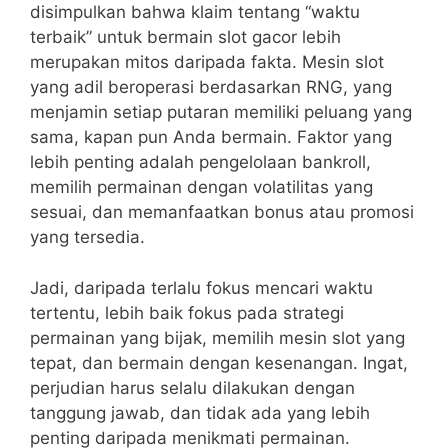
disimpulkan bahwa klaim tentang “waktu
terbaik” untuk bermain slot gacor lebih
merupakan mitos daripada fakta. Mesin slot
yang adil beroperasi berdasarkan RNG, yang
menjamin setiap putaran memiliki peluang yang
sama, kapan pun Anda bermain. Faktor yang
lebih penting adalah pengelolaan bankroll,
memilih permainan dengan volatilitas yang
sesuai, dan memanfaatkan bonus atau promosi
yang tersedia.
Jadi, daripada terlalu fokus mencari waktu
tertentu, lebih baik fokus pada strategi
permainan yang bijak, memilih mesin slot yang
tepat, dan bermain dengan kesenangan. Ingat,
perjudian harus selalu dilakukan dengan
tanggung jawab, dan tidak ada yang lebih
penting daripada menikmati permainan.