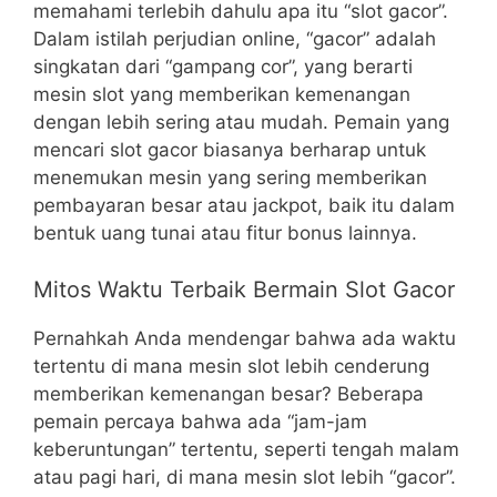
memahami terlebih dahulu apa itu “slot gacor”.
Dalam istilah perjudian online, “gacor” adalah
singkatan dari “gampang cor”, yang berarti
mesin slot yang memberikan kemenangan
dengan lebih sering atau mudah. Pemain yang
mencari slot gacor biasanya berharap untuk
menemukan mesin yang sering memberikan
pembayaran besar atau jackpot, baik itu dalam
bentuk uang tunai atau fitur bonus lainnya.
Mitos Waktu Terbaik Bermain Slot Gacor
Pernahkah Anda mendengar bahwa ada waktu
tertentu di mana mesin slot lebih cenderung
memberikan kemenangan besar? Beberapa
pemain percaya bahwa ada “jam-jam
keberuntungan” tertentu, seperti tengah malam
atau pagi hari, di mana mesin slot lebih “gacor”.