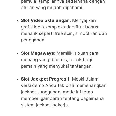
pemula, tampilannya sederhana dengan
aturan yang mudah dipahami.
Slot Video 5 Gulungan:
Menyajikan
grafis lebih kompleks dan fitur bonus
menarik seperti free spin, simbol liar, dan
pengganda.
Slot Megaways:
Memiliki ribuan cara
menang yang dinamis, cocok bagi
pemain yang menyukai tantangan.
Slot Jackpot Progresif:
Meski dalam
versi demo Anda tak bisa memenangkan
jackpot sungguhan, mode ini tetap
memberi gambaran tentang bagaimana
sistem jackpot bekerja.