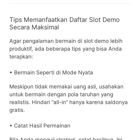
Tips Memanfaatkan Daftar Slot Demo
Secara Maksimal
Agar pengalaman bermain di slot demo lebih
produktif, ada beberapa tips yang bisa Anda
terapkan:
• Bermain Seperti di Mode Nyata
Meskipun tidak memakai uang asli, usahakan
untuk bermain dengan pola taruhan yang
realistis. Hindari “all-in” hanya karena saldonya
gratis.
• Catat Hasil Permainan
Bila Anda menguji strategi, catat hasilnya. Ini