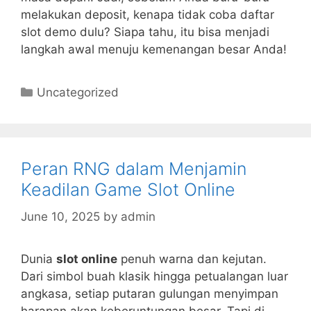
melakukan deposit, kenapa tidak coba daftar
slot demo dulu? Siapa tahu, itu bisa menjadi
langkah awal menuju kemenangan besar Anda!
Categories
Uncategorized
Peran RNG dalam Menjamin
Keadilan Game Slot Online
June 10, 2025
by
admin
Dunia
slot online
penuh warna dan kejutan.
Dari simbol buah klasik hingga petualangan luar
angkasa, setiap putaran gulungan menyimpan
harapan akan keberuntungan besar. Tapi di