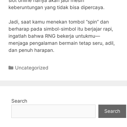
slot online hanya akan jadi mesin
keberuntungan yang tidak bisa dipercaya.
Jadi, saat kamu menekan tombol “spin” dan
berharap pada simbol-simbol itu berjajar rapi,
ingatlah bahwa RNG bekerja untukmu—
menjaga pengalaman bermain tetap seru, adil,
dan penuh harapan.
Categories
Uncategorized
Search
Search