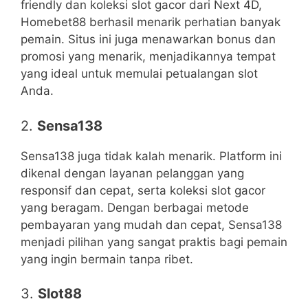
friendly dan koleksi slot gacor dari Next 4D,
Homebet88 berhasil menarik perhatian banyak
pemain. Situs ini juga menawarkan bonus dan
promosi yang menarik, menjadikannya tempat
yang ideal untuk memulai petualangan slot
Anda.
2.
Sensa138
Sensa138 juga tidak kalah menarik. Platform ini
dikenal dengan layanan pelanggan yang
responsif dan cepat, serta koleksi slot gacor
yang beragam. Dengan berbagai metode
pembayaran yang mudah dan cepat, Sensa138
menjadi pilihan yang sangat praktis bagi pemain
yang ingin bermain tanpa ribet.
3.
Slot88