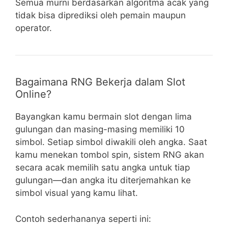
Semua murni berdasarkan algoritma acak yang
tidak bisa diprediksi oleh pemain maupun
operator.
Bagaimana RNG Bekerja dalam Slot
Online?
Bayangkan kamu bermain slot dengan lima
gulungan dan masing-masing memiliki 10
simbol. Setiap simbol diwakili oleh angka. Saat
kamu menekan tombol spin, sistem RNG akan
secara acak memilih satu angka untuk tiap
gulungan—dan angka itu diterjemahkan ke
simbol visual yang kamu lihat.
Contoh sederhananya seperti ini: