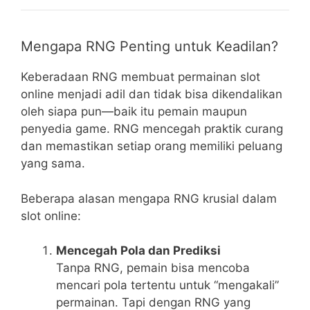
Mengapa RNG Penting untuk Keadilan?
Keberadaan RNG membuat permainan slot
online menjadi adil dan tidak bisa dikendalikan
oleh siapa pun—baik itu pemain maupun
penyedia game. RNG mencegah praktik curang
dan memastikan setiap orang memiliki peluang
yang sama.
Beberapa alasan mengapa RNG krusial dalam
slot online:
Mencegah Pola dan Prediksi
Tanpa RNG, pemain bisa mencoba
mencari pola tertentu untuk “mengakali”
permainan. Tapi dengan RNG yang