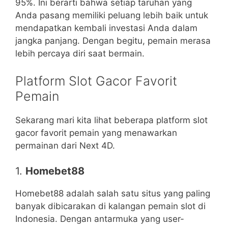
95%. Ini berarti bahwa setiap taruhan yang
Anda pasang memiliki peluang lebih baik untuk
mendapatkan kembali investasi Anda dalam
jangka panjang. Dengan begitu, pemain merasa
lebih percaya diri saat bermain.
Platform Slot Gacor Favorit
Pemain
Sekarang mari kita lihat beberapa platform slot
gacor favorit pemain yang menawarkan
permainan dari Next 4D.
1.
Homebet88
Homebet88 adalah salah satu situs yang paling
banyak dibicarakan di kalangan pemain slot di
Indonesia. Dengan antarmuka yang user-