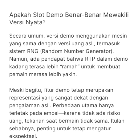
Apakah Slot Demo Benar-Benar Mewakili
Versi Nyata?
Secara umum, versi demo menggunakan mesin
yang sama dengan versi uang asli, termasuk
sistem RNG (Random Number Generator).
Namun, ada pendapat bahwa RTP dalam demo
kadang terasa lebih “ramah” untuk membuat
pemain merasa lebih yakin.
Meski begitu, fitur demo tetap merupakan
representasi yang sangat dekat dengan
pengalaman asli. Perbedaan utama hanya
terletak pada emosi—karena tidak ada risiko
uang, tekanan saat bermain tidak sama. Itulah
sebabnya, penting untuk tetap mengatur
ekspektasi.