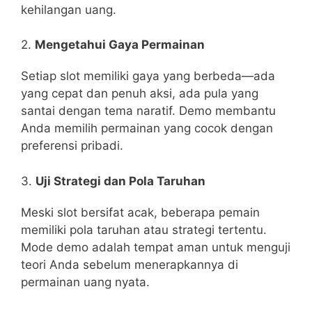
kehilangan uang.
2.
Mengetahui Gaya Permainan
Setiap slot memiliki gaya yang berbeda—ada
yang cepat dan penuh aksi, ada pula yang
santai dengan tema naratif. Demo membantu
Anda memilih permainan yang cocok dengan
preferensi pribadi.
3.
Uji Strategi dan Pola Taruhan
Meski slot bersifat acak, beberapa pemain
memiliki pola taruhan atau strategi tertentu.
Mode demo adalah tempat aman untuk menguji
teori Anda sebelum menerapkannya di
permainan uang nyata.