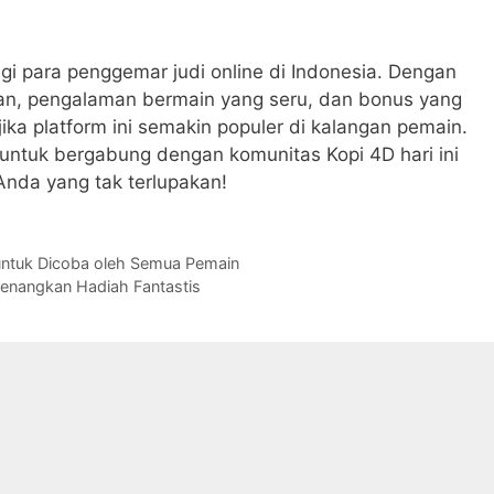
agi para penggemar judi online di Indonesia. Dengan
n, pengalaman bermain yang seru, dan bonus yang
ka platform ini semakin populer di kalangan pemain.
untuk bergabung dengan komunitas Kopi 4D hari ini
Anda yang tak terlupakan!
ntuk Dicoba oleh Semua Pemain
menangkan Hadiah Fantastis