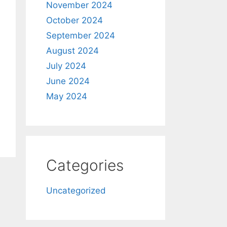
November 2024
October 2024
September 2024
August 2024
July 2024
June 2024
May 2024
Categories
Uncategorized