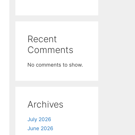
Recent
Comments
No comments to show.
Archives
July 2026
June 2026