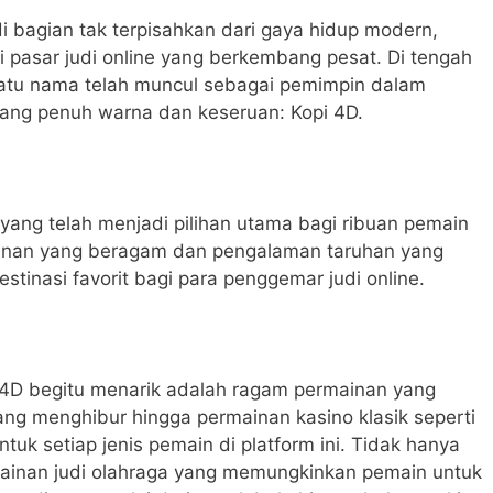
di bagian tak terpisahkan dari gaya hidup modern,
i pasar judi online yang berkembang pesat. Di tengah
 satu nama telah muncul sebagai pemimpin dalam
ng penuh warna dan keseruan: Kopi 4D.
e yang telah menjadi pilihan utama bagi ribuan pemain
mainan yang beragam dan pengalaman taruhan yang
stinasi favorit bagi para penggemar judi online.
 4D begitu menarik adalah ragam permainan yang
yang menghibur hingga permainan kasino klasik seperti
tuk setiap jenis pemain di platform ini. Tidak hanya
mainan judi olahraga yang memungkinkan pemain untuk