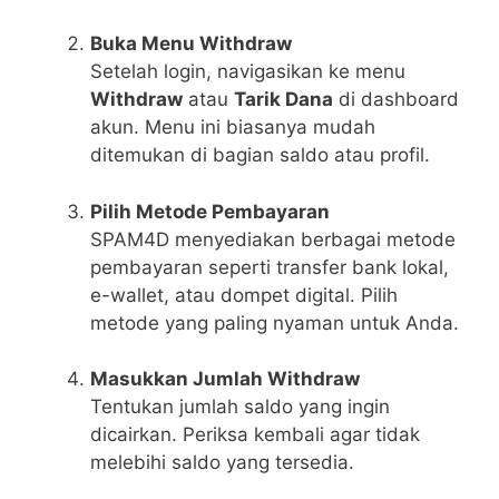
Buka Menu Withdraw
Setelah login, navigasikan ke menu
Withdraw
atau
Tarik Dana
di dashboard
akun. Menu ini biasanya mudah
ditemukan di bagian saldo atau profil.
Pilih Metode Pembayaran
SPAM4D menyediakan berbagai metode
pembayaran seperti transfer bank lokal,
e-wallet, atau dompet digital. Pilih
metode yang paling nyaman untuk Anda.
Masukkan Jumlah Withdraw
Tentukan jumlah saldo yang ingin
dicairkan. Periksa kembali agar tidak
melebihi saldo yang tersedia.