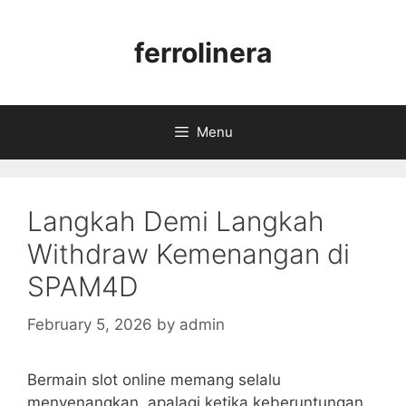
Skip
to
ferrolinera
content
Menu
Langkah Demi Langkah
Withdraw Kemenangan di
SPAM4D
February 5, 2026
by
admin
Bermain slot online memang selalu
menyenangkan, apalagi ketika keberuntungan