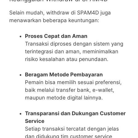
Selain mudah, withdraw di SPAM4D juga
menawarkan beberapa keuntungan:
Proses Cepat dan Aman
Transaksi diproses dengan sistem yang
terintegrasi dan aman, meminimalkan
risiko kesalahan atau penundaan.
Beragam Metode Pembayaran
Pemain bisa memilih sesuai preferensi,
baik melalui transfer bank, e-wallet,
maupun metode digital lainnya.
Transparansi dan Dukungan Customer
Service
Setiap transaksi tercatat dengan jelas
dan didukung tim customer service