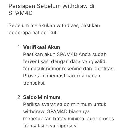
Persiapan Sebelum Withdraw di
SPAM4D
Sebelum melakukan withdraw, pastikan
beberapa hal berikut:
Verifikasi Akun
Pastikan akun SPAM4D Anda sudah
terverifikasi dengan data yang valid,
termasuk nomor rekening dan identitas.
Proses ini memastikan keamanan
transaksi.
Saldo Minimum
Periksa syarat saldo minimum untuk
withdraw. SPAM4D biasanya
menetapkan batas minimal agar proses
transaksi bisa diproses.