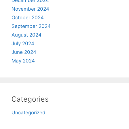
December 2024
November 2024
October 2024
September 2024
August 2024
July 2024
June 2024
May 2024
Categories
Uncategorized