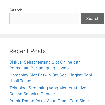
Search
Search
Recent Posts
Diskusi Sehat tentang Slot Online dan
Permainan Bertanggung Jawab
Gameplay Slot Betwin188: Sesi Singkat Tapi
Hasil Tajam
Teknologi Streaming yang Membuat Live
Casino Semakin Populer
Prank Teman Pakai Akun Demo Toto Slot ~