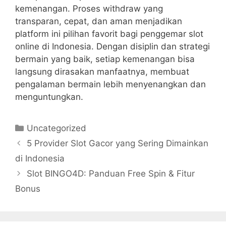
kemenangan. Proses withdraw yang
transparan, cepat, dan aman menjadikan
platform ini pilihan favorit bagi penggemar slot
online di Indonesia. Dengan disiplin dan strategi
bermain yang baik, setiap kemenangan bisa
langsung dirasakan manfaatnya, membuat
pengalaman bermain lebih menyenangkan dan
menguntungkan.
Categories
Uncategorized
5 Provider Slot Gacor yang Sering Dimainkan
di Indonesia
Slot BINGO4D: Panduan Free Spin & Fitur
Bonus