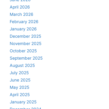
April 2026
March 2026
February 2026
January 2026
December 2025
November 2025
October 2025
September 2025
August 2025
July 2025
June 2025
May 2025
April 2025
January 2025