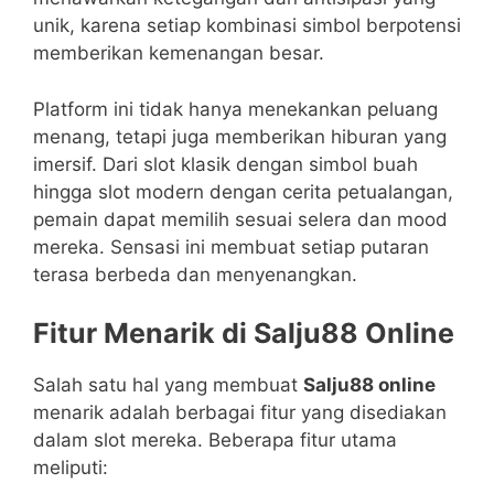
unik, karena setiap kombinasi simbol berpotensi
memberikan kemenangan besar.
Platform ini tidak hanya menekankan peluang
menang, tetapi juga memberikan hiburan yang
imersif. Dari slot klasik dengan simbol buah
hingga slot modern dengan cerita petualangan,
pemain dapat memilih sesuai selera dan mood
mereka. Sensasi ini membuat setiap putaran
terasa berbeda dan menyenangkan.
Fitur Menarik di Salju88 Online
Salah satu hal yang membuat
Salju88 online
menarik adalah berbagai fitur yang disediakan
dalam slot mereka. Beberapa fitur utama
meliputi: