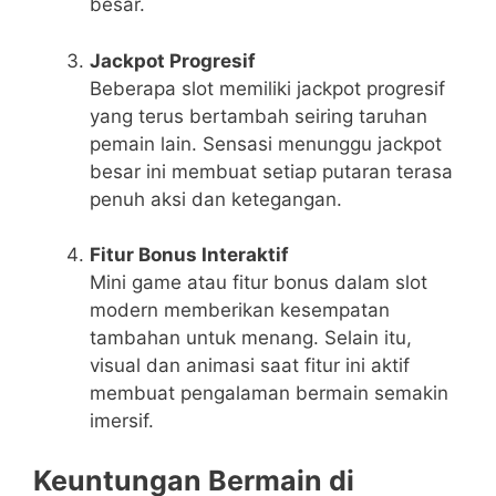
besar.
Jackpot Progresif
Beberapa slot memiliki jackpot progresif
yang terus bertambah seiring taruhan
pemain lain. Sensasi menunggu jackpot
besar ini membuat setiap putaran terasa
penuh aksi dan ketegangan.
Fitur Bonus Interaktif
Mini game atau fitur bonus dalam slot
modern memberikan kesempatan
tambahan untuk menang. Selain itu,
visual dan animasi saat fitur ini aktif
membuat pengalaman bermain semakin
imersif.
Keuntungan Bermain di