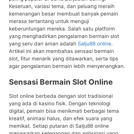
Keseruan, variasi tema, dan peluang meraih
kemenangan besar membuat banyak pemain
merasa tertantang untuk menguji
keberuntungan mereka. Salah satu platform
yang menghadirkan pengalaman bermain slot
yang seru dan aman adalah
Salju88 online
.
Artikel ini akan membahas sensasi bermain
slot, fitur menarik yang ditawarkan, serta tips
agar pengalaman bermain lebih menyenangkan.
Sensasi Bermain Slot Online
Slot online berbeda dengan slot tradisional
yang ada di kasino fisik. Dengan teknologi
digital, pemain bisa menikmati berbagai tema
kreatif, animasi halus, dan efek suara yang
memikat. Setiap putaran di Salju88 online
menawarkan ketegangan dan antisipasi yang