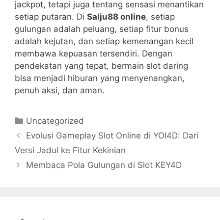
jackpot, tetapi juga tentang sensasi menantikan
setiap putaran. Di
Salju88 online
, setiap
gulungan adalah peluang, setiap fitur bonus
adalah kejutan, dan setiap kemenangan kecil
membawa kepuasan tersendiri. Dengan
pendekatan yang tepat, bermain slot daring
bisa menjadi hiburan yang menyenangkan,
penuh aksi, dan aman.
Categories
Uncategorized
Evolusi Gameplay Slot Online di YOI4D: Dari
Versi Jadul ke Fitur Kekinian
Membaca Pola Gulungan di Slot KEY4D