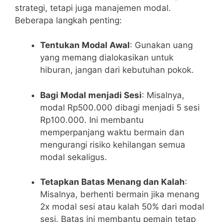
strategi, tetapi juga manajemen modal.
Beberapa langkah penting:
Tentukan Modal Awal
: Gunakan uang
yang memang dialokasikan untuk
hiburan, jangan dari kebutuhan pokok.
Bagi Modal menjadi Sesi
: Misalnya,
modal Rp500.000 dibagi menjadi 5 sesi
Rp100.000. Ini membantu
memperpanjang waktu bermain dan
mengurangi risiko kehilangan semua
modal sekaligus.
Tetapkan Batas Menang dan Kalah
:
Misalnya, berhenti bermain jika menang
2x modal sesi atau kalah 50% dari modal
sesi. Batas ini membantu pemain tetap