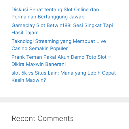
Diskusi Sehat tentang Slot Online dan
Permainan Bertanggung Jawab
Gameplay Slot Betwin188: Sesi Singkat Tapi
Hasil Tajam
Teknologi Streaming yang Membuat Live
Casino Semakin Populer
Prank Teman Pakai Akun Demo Toto Slot ~
Dikira Maxwin Beneran!
slot 5k vs Situs Lain: Mana yang Lebih Cepat
Kasih Maxwin?
Recent Comments