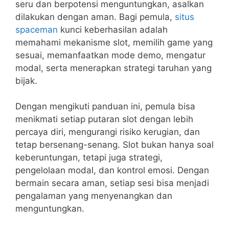
seru dan berpotensi menguntungkan, asalkan
dilakukan dengan aman. Bagi pemula,
situs
spaceman
kunci keberhasilan adalah
memahami mekanisme slot, memilih game yang
sesuai, memanfaatkan mode demo, mengatur
modal, serta menerapkan strategi taruhan yang
bijak.
Dengan mengikuti panduan ini, pemula bisa
menikmati setiap putaran slot dengan lebih
percaya diri, mengurangi risiko kerugian, dan
tetap bersenang-senang. Slot bukan hanya soal
keberuntungan, tetapi juga strategi,
pengelolaan modal, dan kontrol emosi. Dengan
bermain secara aman, setiap sesi bisa menjadi
pengalaman yang menyenangkan dan
menguntungkan.