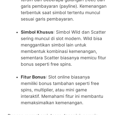
garis pembayaran (payline). Kemenangan
terbentuk saat simbol tertentu muncul
sesuai garis pembayaran.
Simbol Khusus
: Simbol Wild dan Scatter
sering muncul di slot modern. Wild bisa
menggantikan simbol lain untuk
membentuk kombinasi kemenangan,
sementara Scatter biasanya memicu fitur
bonus seperti free spins.
Fitur Bonus
: Slot online biasanya
memiliki bonus tambahan seperti free
spins, multiplier, atau mini game
interaktif. Memahami fitur ini membantu
memaksimalkan kemenangan.