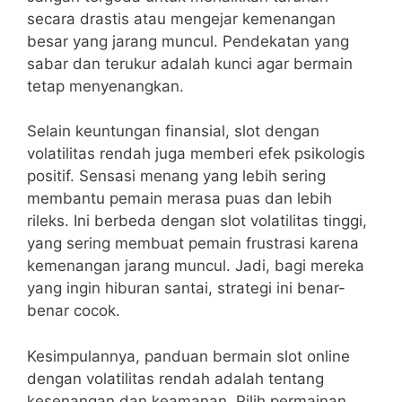
secara drastis atau mengejar kemenangan
besar yang jarang muncul. Pendekatan yang
sabar dan terukur adalah kunci agar bermain
tetap menyenangkan.
Selain keuntungan finansial, slot dengan
volatilitas rendah juga memberi efek psikologis
positif. Sensasi menang yang lebih sering
membantu pemain merasa puas dan lebih
rileks. Ini berbeda dengan slot volatilitas tinggi,
yang sering membuat pemain frustrasi karena
kemenangan jarang muncul. Jadi, bagi mereka
yang ingin hiburan santai, strategi ini benar-
benar cocok.
Kesimpulannya, panduan bermain slot online
dengan volatilitas rendah adalah tentang
kesenangan dan keamanan. Pilih permainan