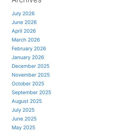
July 2026
June 2026
April 2026
March 2026
February 2026
January 2026
December 2025
November 2025
October 2025
September 2025
August 2025
July 2025
June 2025
May 2025