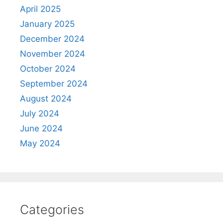
April 2025
January 2025
December 2024
November 2024
October 2024
September 2024
August 2024
July 2024
June 2024
May 2024
Categories