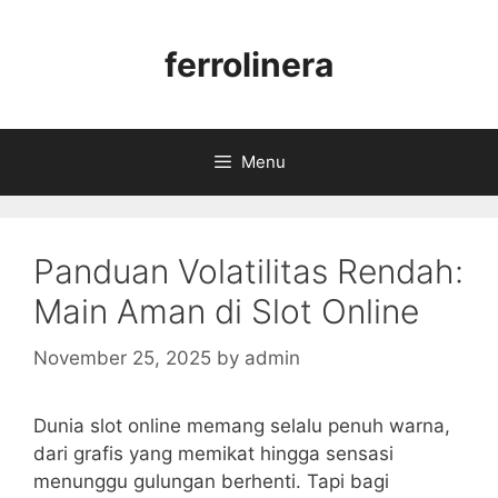
Skip
to
ferrolinera
content
Menu
Panduan Volatilitas Rendah:
Main Aman di Slot Online
November 25, 2025
by
admin
Dunia slot online memang selalu penuh warna,
dari grafis yang memikat hingga sensasi
menunggu gulungan berhenti. Tapi bagi