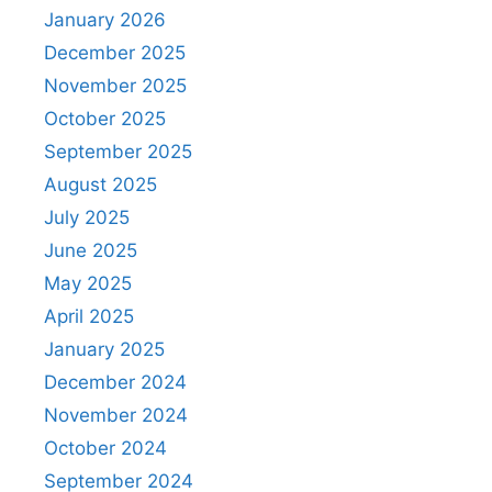
January 2026
December 2025
November 2025
October 2025
September 2025
August 2025
July 2025
June 2025
May 2025
April 2025
January 2025
December 2024
November 2024
October 2024
September 2024