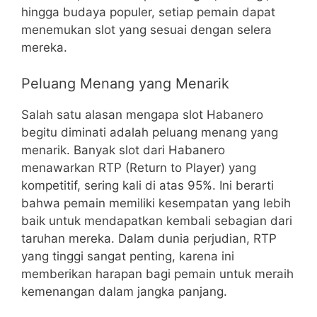
hingga budaya populer, setiap pemain dapat
menemukan slot yang sesuai dengan selera
mereka.
Peluang Menang yang Menarik
Salah satu alasan mengapa slot Habanero
begitu diminati adalah peluang menang yang
menarik. Banyak slot dari Habanero
menawarkan RTP (Return to Player) yang
kompetitif, sering kali di atas 95%. Ini berarti
bahwa pemain memiliki kesempatan yang lebih
baik untuk mendapatkan kembali sebagian dari
taruhan mereka. Dalam dunia perjudian, RTP
yang tinggi sangat penting, karena ini
memberikan harapan bagi pemain untuk meraih
kemenangan dalam jangka panjang.