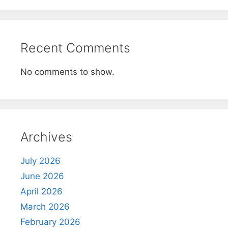
Recent Comments
No comments to show.
Archives
July 2026
June 2026
April 2026
March 2026
February 2026