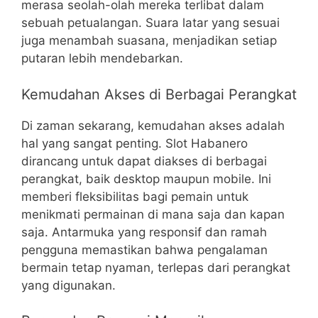
merasa seolah-olah mereka terlibat dalam
sebuah petualangan. Suara latar yang sesuai
juga menambah suasana, menjadikan setiap
putaran lebih mendebarkan.
Kemudahan Akses di Berbagai Perangkat
Di zaman sekarang, kemudahan akses adalah
hal yang sangat penting. Slot Habanero
dirancang untuk dapat diakses di berbagai
perangkat, baik desktop maupun mobile. Ini
memberi fleksibilitas bagi pemain untuk
menikmati permainan di mana saja dan kapan
saja. Antarmuka yang responsif dan ramah
pengguna memastikan bahwa pengalaman
bermain tetap nyaman, terlepas dari perangkat
yang digunakan.